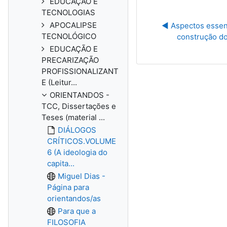
EDUCAÇÃO E
TECNOLOGIAS
APOCALIPSE
◀︎ Aspectos essen
TECNOLÓGICO
construção do
EDUCAÇÃO E
PRECARIZAÇÃO
PROFISSIONALIZANT
E (Leitur...
ORIENTANDOS -
TCC, Dissertações e
Teses (material ...
DIÁLOGOS
CRÍTICOS.VOLUME
6 (A ideologia do
capita...
Miguel Dias -
Página para
orientandos/as
Para que a
FILOSOFIA