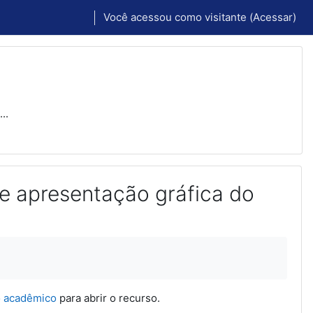
Você acessou como visitante (
Acessar
)
..
e apresentação gráfica do
o acadêmico
para abrir o recurso.