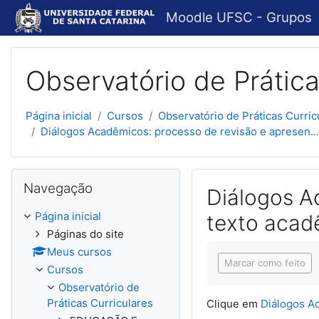
Ir para o conteúdo principal
Moodle UFSC - Grupos
Observatório de Prática
Página inicial
Cursos
Observatório de Práticas Curric
Diálogos Acadêmicos: processo de revisão e apresen...
Pular Navegação
Navegação
Diálogos A
Página inicial
texto acad
Páginas do site
Condições de concl
Meus cursos
Marcar como feito
Cursos
Observatório de
Práticas Curriculares
Clique em
Diálogos Ac