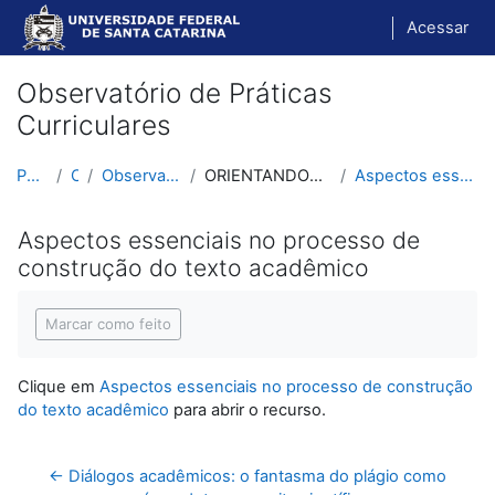
Ir para o conteúdo principal
Acessar
Observatório de Práticas
Curriculares
Página inicial
Cursos
Observatório de Práticas Curriculares
ORIENTANDOS - TCC, Dissertações e Teses (material ...
Aspectos essenciais no processo de construção do t...
Aspectos essenciais no processo de
construção do texto acadêmico
Condições de conclusão
Marcar como feito
Clique em
Aspectos essenciais no processo de construção
do texto acadêmico
para abrir o recurso.
← Diálogos acadêmicos: o fantasma do plágio como 