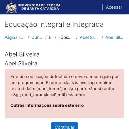
Ir para o conteúdo principal
Acessar
Educação Integral e Integrada
Página inicial
Cursos
EII
Tópico 10
Abel Silveira
Abel Silveira
Abel Silveira
Abel Silveira
Erro de codificação detectado e deve ser corrigido por
um programador: Exporter class is missing required
related data: (mod_forum\local\exporters\post) author
=&gt; mod_forum\local\entities\author
Outras informações sobre este erro
Continuar