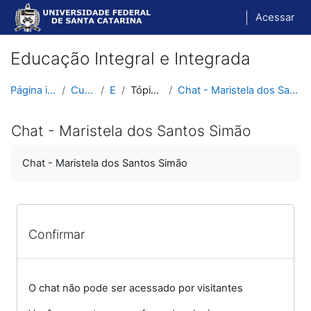
Ir para o conteúdo principal
Acessar
Educação Integral e Integrada
Página inicial
Cursos
EII
Tópico 10
Chat - Maristela dos Santos Simão
Chat - Maristela dos Santos Simão
Chat - Maristela dos Santos Simão
Confirmar
O chat não pode ser acessado por visitantes