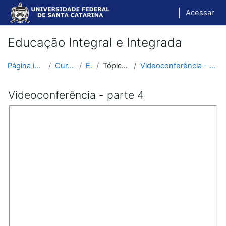
Ir para o conteúdo principal
Acessar
Educação Integral e Integrada
Página inicial
Cursos
EII
Tópico 10
Videoconferência - parte 4
Videoconferência - parte 4