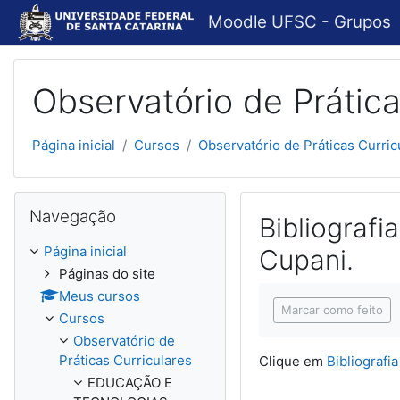
Ir para o conteúdo principal
Moodle UFSC - Grupos
Observatório de Prática
Página inicial
Cursos
Observatório de Práticas Curric
Pular Navegação
Navegação
Bibliografi
Página inicial
Cupani.
Páginas do site
Condições de concl
Meus cursos
Marcar como feito
Cursos
Observatório de
Práticas Curriculares
Clique em
Bibliografi
EDUCAÇÃO E