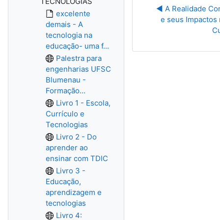
TECNOLOGIAS
◀︎ A Realidade Co
excelente
e seus Impactos n
demais - A
Cu
tecnologia na
educação- uma f...
Palestra para
engenharias UFSC
Blumenau -
Formação...
Livro 1 - Escola,
Currículo e
Tecnologias
Livro 2 - Do
aprender ao
ensinar com TDIC
Livro 3 -
Educação,
aprendizagem e
tecnologias
Livro 4: