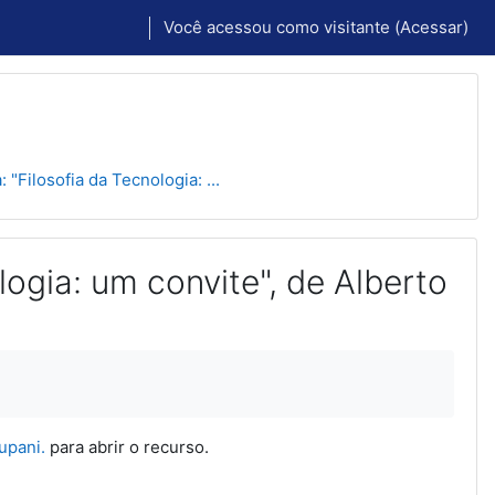
Você acessou como visitante (
Acessar
)
 "Filosofia da Tecnologia: ...
logia: um convite", de Alberto
upani.
para abrir o recurso.