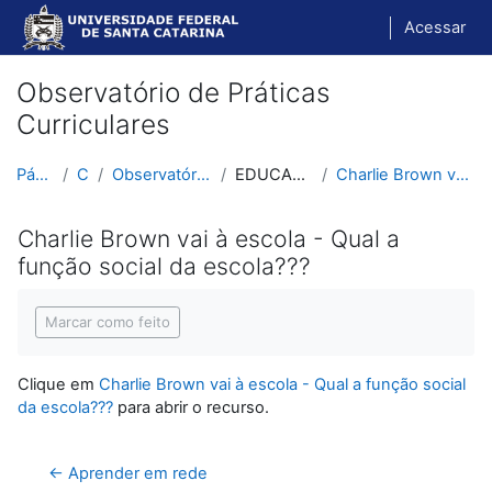
Ir para o conteúdo principal
Acessar
Observatório de Práticas
Curriculares
Página inicial
Cursos
Observatório de Práticas Curriculares
EDUCAÇÃO E TECNOLOGIAS
Charlie Brown vai à escola - Qual a função social ...
Charlie Brown vai à escola - Qual a
função social da escola???
Condições de conclusão
Marcar como feito
Clique em
Charlie Brown vai à escola - Qual a função social
da escola???
para abrir o recurso.
← Aprender em rede