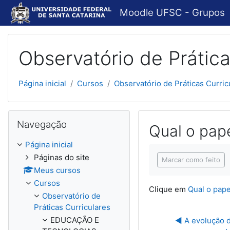
Ir para o conteúdo principal
Moodle UFSC - Grupos
Observatório de Prática
Página inicial
Cursos
Observatório de Práticas Curric
Pular Navegação
Navegação
Qual o pape
Página inicial
Condições de concl
Páginas do site
Marcar como feito
Meus cursos
Cursos
Clique em
Qual o pape
Observatório de
Práticas Curriculares
EDUCAÇÃO E
◀︎ A evolução d