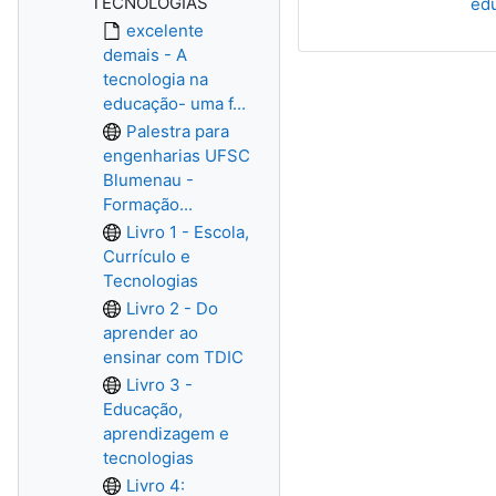
TECNOLOGIAS
ed
excelente
demais - A
tecnologia na
educação- uma f...
Palestra para
engenharias UFSC
Blumenau -
Formação...
Livro 1 - Escola,
Currículo e
Tecnologias
Livro 2 - Do
aprender ao
ensinar com TDIC
Livro 3 -
Educação,
aprendizagem e
tecnologias
Livro 4: