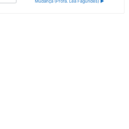
Mudança (Profa. Léa Fagundes) ▶︎