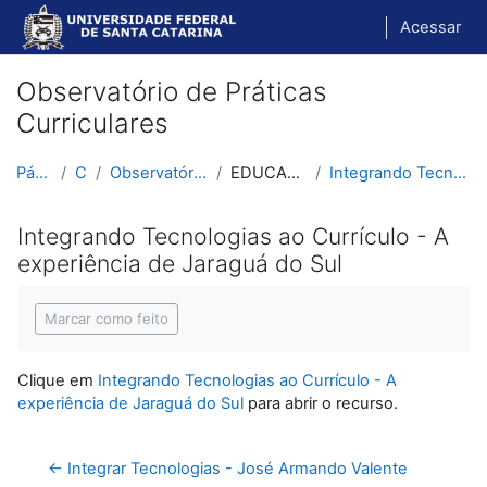
Ir para o conteúdo principal
Acessar
Observatório de Práticas
Curriculares
Página inicial
Cursos
Observatório de Práticas Curriculares
EDUCAÇÃO E TECNOLOGIAS
Integrando Tecnologias ao Currículo - A experiênci...
Integrando Tecnologias ao Currículo - A
experiência de Jaraguá do Sul
Condições de conclusão
Marcar como feito
Clique em
Integrando Tecnologias ao Currículo - A
experiência de Jaraguá do Sul
para abrir o recurso.
← Integrar Tecnologias - José Armando Valente