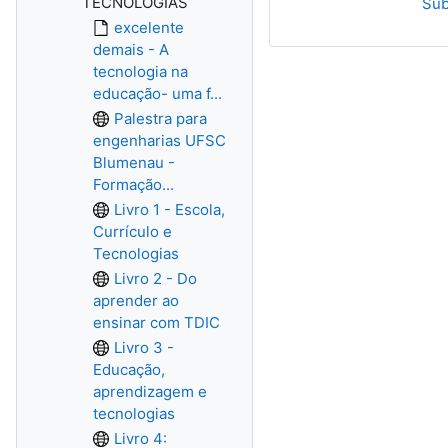
TECNOLOGIAS
Sub
excelente
demais - A
tecnologia na
educação- uma f...
Palestra para
engenharias UFSC
Blumenau -
Formação...
Livro 1 - Escola,
Currículo e
Tecnologias
Livro 2 - Do
aprender ao
ensinar com TDIC
Livro 3 -
Educação,
aprendizagem e
tecnologias
Livro 4: