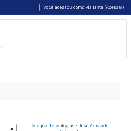
Você acessou como visitante (
Acessar
)
as
Integrar Tecnologias - José Armando 