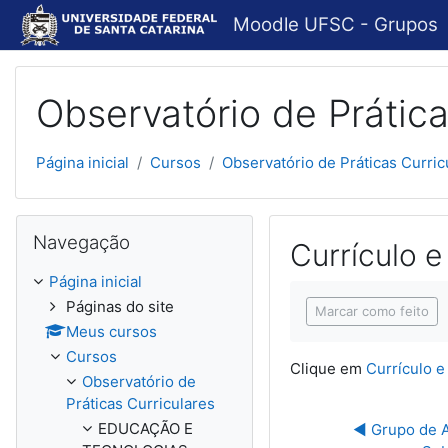
Ir para o conteúdo principal
Moodle UFSC - Grupos
Observatório de Prática
Página inicial
Cursos
Observatório de Práticas Curric
Pular Navegação
Navegação
Currículo e
Página inicial
Condições de concl
Páginas do site
Marcar como feito
Meus cursos
Cursos
Clique em
Currículo e
Observatório de
Práticas Curriculares
EDUCAÇÃO E
◀︎ Grupo de A