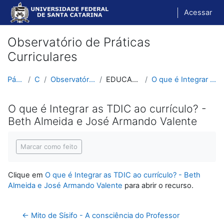
Ir para o conteúdo principal
Acessar
Observatório de Práticas
Curriculares
Página inicial
Cursos
Observatório de Práticas Curriculares
EDUCAÇÃO E TECNOLOGIAS
O que é Integrar as TDIC ao currículo? - Beth Alme...
O que é Integrar as TDIC ao currículo? -
Beth Almeida e José Armando Valente
Condições de conclusão
Marcar como feito
Clique em
O que é Integrar as TDIC ao currículo? - Beth
Almeida e José Armando Valente
para abrir o recurso.
← Mito de Sísifo - A consciência do Professor