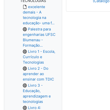
TECNOLOGIAS
(Catálogo
excelente
demais - A
tecnologia na
educação- uma f...
Palestra para
engenharias UFSC
Blumenau -
Formação...
Livro 1 - Escola,
Currículo e
Tecnologias
Livro 2 - Do
aprender ao
ensinar com TDIC
Livro 3 -
Educação,
aprendizagem e
tecnologias
Livro 4: