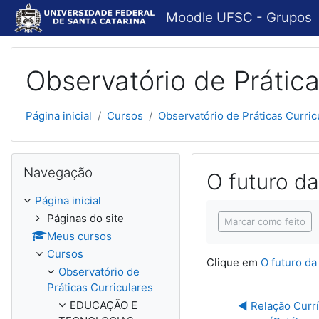
Ir para o conteúdo principal
Moodle UFSC - Grupos
Observatório de Prática
Página inicial
Cursos
Observatório de Práticas Curric
Pular Navegação
Navegação
O futuro d
Página inicial
Condições de concl
Páginas do site
Marcar como feito
Meus cursos
Cursos
Clique em
O futuro da
Observatório de
Práticas Curriculares
EDUCAÇÃO E
◀︎ Relação Currí