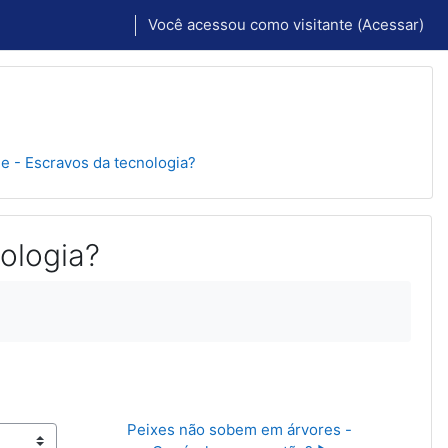
Você acessou como visitante (
Acessar
)
e - Escravos da tecnologia?
ologia?
Peixes não sobem em árvores - 