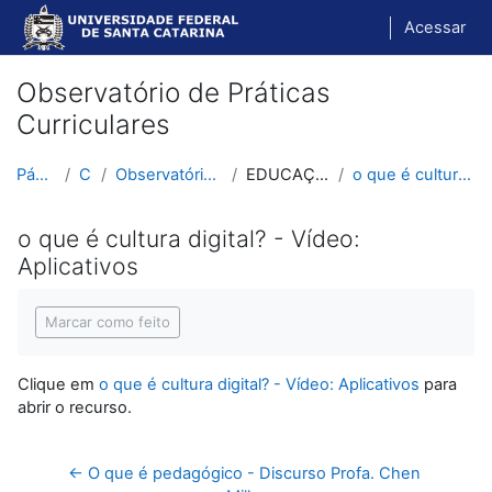
Ir para o conteúdo principal
Acessar
Observatório de Práticas
Curriculares
Página inicial
Cursos
Observatório de Práticas Curriculares
EDUCAÇÃO E TECNOLOGIAS
o que é cultura digital? - Vídeo: Aplicativos
o que é cultura digital? - Vídeo:
Aplicativos
Condições de conclusão
Marcar como feito
Clique em
o que é cultura digital? - Vídeo: Aplicativos
para
abrir o recurso.
← O que é pedagógico - Discurso Profa. Chen 