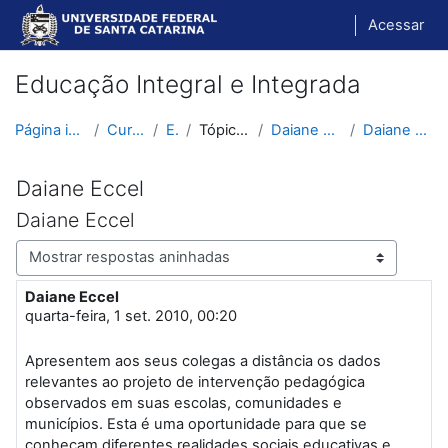
Ir para o conteúdo principal
Acessar
Educação Integral e Integrada
Página inicial
Cursos
EII
Tópico 10
Daiane Eccel
Daiane Eccel
Daiane Eccel
Daiane Eccel
Modo de visualização
Daiane Eccel
Número de respostas: 1
quarta-feira, 1 set. 2010, 00:20
Apresentem aos seus colegas a distância os dados
relevantes ao projeto de intervenção pedagógica
observados em suas escolas, comunidades e
municípios. Esta é uma oportunidade para que se
conheçam diferentes realidades sociais educativas e,