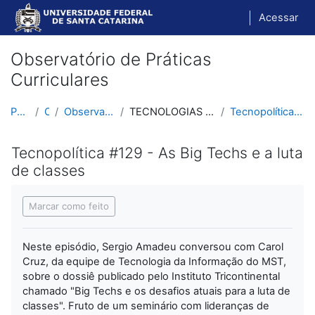
Ir para o conteúdo principal
Acessar
Observatório de Práticas
Curriculares
Página inicial
Cursos
Observatório de Práticas Curriculares
TECNOLOGIAS - PERSPECTIVA MATERIALISTA E DIALÉTICA
Tecnopolítica #129 - As Big Techs e a luta de classes
Tecnopolítica #129 - As Big Techs e a luta
de classes
Condições de conclusão
Marcar como feito
Neste episódio, Sergio Amadeu conversou com Carol
Cruz, da equipe de Tecnologia da Informação do MST,
sobre o dossiê publicado pelo Instituto Tricontinental
chamado "Big Techs e os desafios atuais para a luta de
classes". Fruto de um seminário com lideranças de