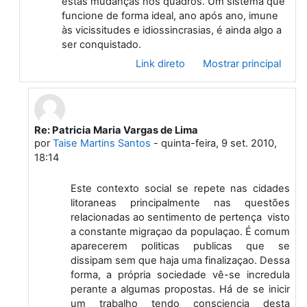
estas mudanças nos quadros. Um sistema que
funcione de forma ideal, ano após ano, imune
às vicissitudes e idiossincrasias, é ainda algo a
ser conquistado.
Link direto
Mostrar principal
Re: Patricia Maria Vargas de Lima
Em resposta à Sônia Regina Wollinger Murphy
por
Taise Martins Santos
-
quinta-feira, 9 set. 2010,
18:14
Este contexto social se repete nas cidades
litoraneas principalmente nas questões
relacionadas ao sentimento de pertença visto
a constante migraçao da populaçao. É comum
aparecerem politicas publicas que se
dissipam sem que haja uma finalizaçao. Dessa
forma, a própria sociedade vê-se incredula
perante a algumas propostas. Há de se inicir
um trabalho tendo consciencia desta