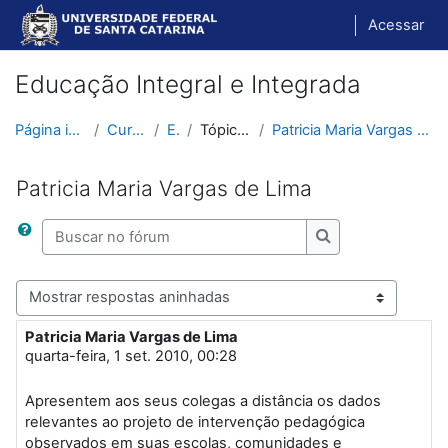
Ir para o conteúdo principal
Acessar
Educação Integral e Integrada
Página inicial
Cursos
EII
Tópico 10
Patricia Maria Vargas de Lima
Patricia Maria Vargas de Lima
Buscar no fórum
Buscar no fórum
Modo de visualização
Patricia Maria Vargas de Lima
Número de respostas: 4
quarta-feira, 1 set. 2010, 00:28
Apresentem aos seus colegas a distância os dados
relevantes ao projeto de intervenção pedagógica
observados em suas escolas, comunidades e