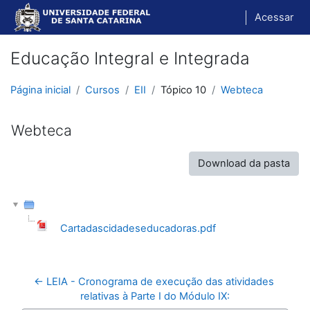
Ir para o conteúdo principal
Acessar
Educação Integral e Integrada
Página inicial
Cursos
EII
Tópico 10
Webteca
Webteca
Download da pasta
Cartadascidadeseducadoras.pdf
← LEIA - Cronograma de execução das atividades 
relativas à Parte I do Módulo IX: