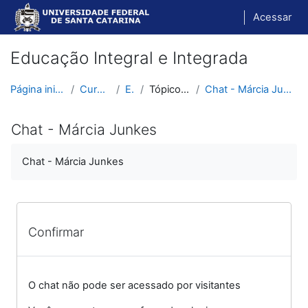
Ir para o conteúdo principal
Acessar
Educação Integral e Integrada
Página inicial
Cursos
EII
Tópico 10
Chat - Márcia Junkes
Chat - Márcia Junkes
Chat - Márcia Junkes
Confirmar
O chat não pode ser acessado por visitantes