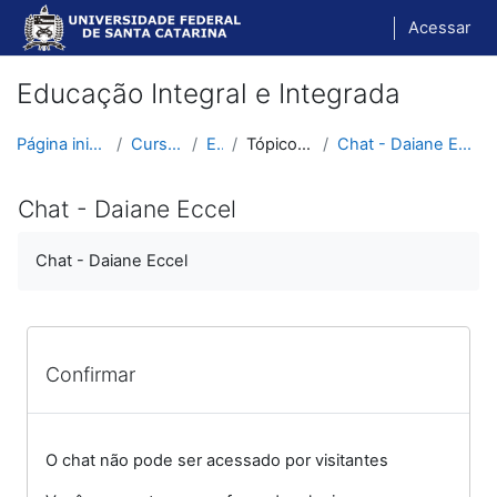
Ir para o conteúdo principal
Acessar
Educação Integral e Integrada
Página inicial
Cursos
EII
Tópico 10
Chat - Daiane Eccel
Chat - Daiane Eccel
Chat - Daiane Eccel
Confirmar
O chat não pode ser acessado por visitantes