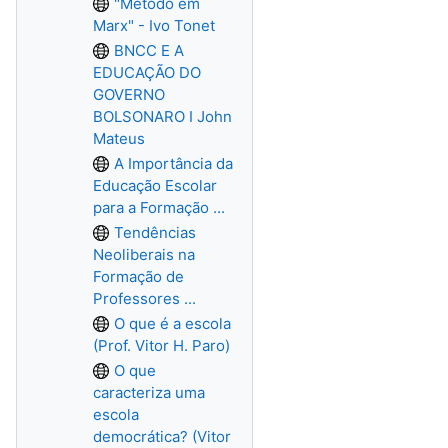
"Método em
Marx" - Ivo Tonet
BNCC E A
EDUCAÇÃO DO
GOVERNO
BOLSONARO I John
Mateus
A Importância da
Educação Escolar
para a Formação ...
Tendências
Neoliberais na
Formação de
Professores ...
O que é a escola
(Prof. Vitor H. Paro)
O que
caracteriza uma
escola
democrática? (Vitor