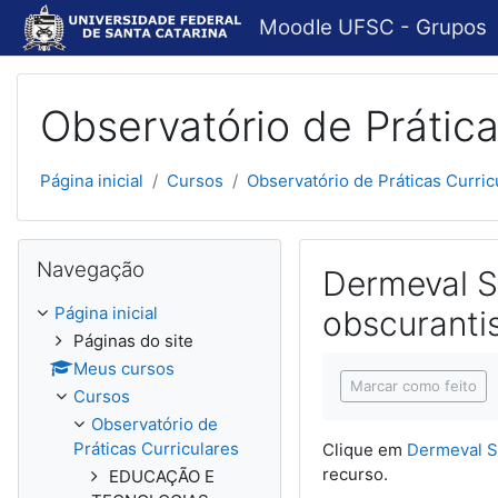
Ir para o conteúdo principal
Moodle UFSC - Grupos
Observatório de Prática
Página inicial
Cursos
Observatório de Práticas Curric
Pular Navegação
Navegação
Dermeval S
Página inicial
obscurantis
Páginas do site
Condições de concl
Meus cursos
Marcar como feito
Cursos
Observatório de
Práticas Curriculares
Clique em
Dermeval Sa
recurso.
EDUCAÇÃO E