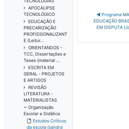
TECNOLOGIAS
APOCALIPSE
TECNOLÓGICO
◀︎ Programa MA
EDUCAÇÃO BRASI
EDUCAÇÃO E
EM DISPUTA (Jo
PRECARIZAÇÃO
PROFISSIONALIZANT
E (Leitur...
ORIENTANDOS -
TCC, Dissertações e
Teses (material ...
ESCRITA EM
GERAL - PROJETOS
E ARTIGOS
REVISÃO
LITERATURA -
MATERIALISTAS
Organização
Escolar e Didática
Estudos Críticos
da escola (sandra