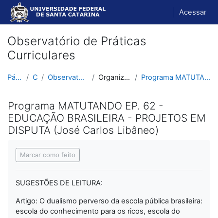
Ir para o conteúdo principal
Acessar
Observatório de Práticas
Curriculares
Página inicial
Cursos
Observatório de Práticas Curriculares
Organização Escolar e Didática
Programa MATUTANDO EP. 62 - EDUCAÇÃO BRASILEIRA - ...
Programa MATUTANDO EP. 62 -
EDUCAÇÃO BRASILEIRA - PROJETOS EM
DISPUTA (José Carlos Libâneo)
Condições de conclusão
Marcar como feito
SUGESTÕES DE LEITURA:
Artigo: O dualismo perverso da escola pública brasileira:
escola do conhecimento para os ricos, escola do