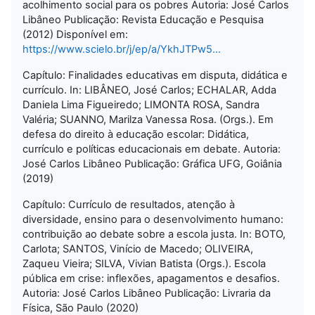
acolhimento social para os pobres Autoria: José Carlos
Libâneo Publicação: Revista Educação e Pesquisa
(2012) Disponível em:
https://www.scielo.br/j/ep/a/YkhJTPw5...
Capítulo: Finalidades educativas em disputa, didática e
currículo. In: LIBÂNEO, José Carlos; ECHALAR, Adda
Daniela Lima Figueiredo; LIMONTA ROSA, Sandra
Valéria; SUANNO, Marilza Vanessa Rosa. (Orgs.). Em
defesa do direito à educação escolar: Didática,
currículo e políticas educacionais em debate. Autoria:
José Carlos Libâneo Publicação: Gráfica UFG, Goiânia
(2019)
Capítulo: Currículo de resultados, atenção à
diversidade, ensino para o desenvolvimento humano:
contribuição ao debate sobre a escola justa. In: BOTO,
Carlota; SANTOS, Vinício de Macedo; OLIVEIRA,
Zaqueu Vieira; SILVA, Vivian Batista (Orgs.). Escola
pública em crise: inflexões, apagamentos e desafios.
Autoria: José Carlos Libâneo Publicação: Livraria da
Física, São Paulo (2020)