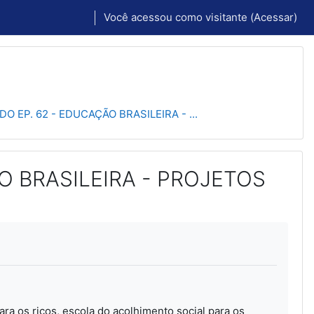
Você acessou como visitante (
Acessar
)
 EP. 62 - EDUCAÇÃO BRASILEIRA - ...
O BRASILEIRA - PROJETOS
ara os ricos, escola do acolhimento social para os