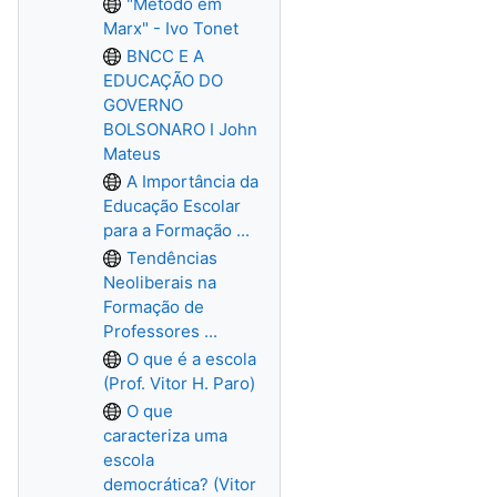
"Método em
Marx" - Ivo Tonet
BNCC E A
EDUCAÇÃO DO
GOVERNO
BOLSONARO I John
Mateus
A Importância da
Educação Escolar
para a Formação ...
Tendências
Neoliberais na
Formação de
Professores ...
O que é a escola
(Prof. Vitor H. Paro)
O que
caracteriza uma
escola
democrática? (Vitor