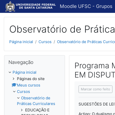
Ir para o conteúdo principal
Moodle UFSC - Grupos
Observatório de Prática
Página inicial
Cursos
Observatório de Práticas Curric
Pular Navegação
Navegação
Programa 
Página inicial
EM DISPUTA
Páginas do site
Condições de concl
Meus cursos
Marcar como feito
Cursos
Observatório de
Práticas Curriculares
SUGESTÕES DE LEI
EDUCAÇÃO E
Artigo: O dualismo 