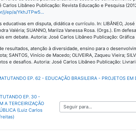
é Carlos Libâneo Publicação: Revista Educação e Pesquisa (201
br/j/ep/a/YkhJTPw5...
es educativas em disputa, didática e currículo. In: LIBÂNEO, Jo
a Valéria; SUANNO, Marilza Vanessa Rosa. (Orgs.). Em defesa do
ais em debate. Autoria: José Carlos Libâneo Publicação: Gráfica
 de resultados, atenção à diversidade, ensino para o desenvolv
lota; SANTOS, Vinício de Macedo; OLIVEIRA, Zaqueu Vieira; SILVA,
os e desafios. Autoria: José Carlos Libâneo Publicação: Livrari
MATUTANDO EP. 62 - EDUCAÇÃO BRASILEIRA - PROJETOS EM DI
TUTANDO EP. 30 - 
 A TERCEIRIZAÇÃO 
Seguir para...
LICA (Luiz Carlos 
freitas)