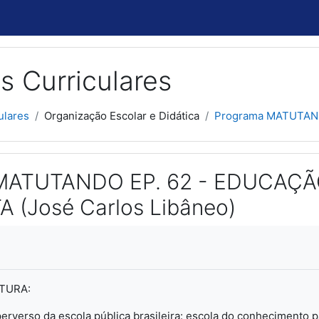
s Curriculares
ulares
Organização Escolar e Didática
Programa MATUTANDO
MATUTANDO EP. 62 - EDUCAÇÃ
 (José Carlos Libâneo)
usão
TURA:
perverso da escola pública brasileira: escola do conhecimento p