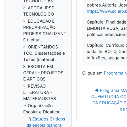
TECNOLOGIAS
pobres Autoria: Jos
APOCALIPSE
https://www.scielo.
TECNOLÓGICO
EDUCAÇÃO E
Capítulo: Finalidad
PRECARIZAÇÃO
LIMONTA ROSA, Sandr
PROFISSIONALIZANT
políticas educacion
E (Leitur...
Capítulo: Currículo
ORIENTANDOS -
justa. In: BOTO, Car
TCC, Dissertações e
inflexões, apagament
Teses (material ...
ESCRITA EM
GERAL - PROJETOS
Clique em
Programa 
E ARTIGOS
REVISÃO
◀︎ Programa MA
LITERATURA -
QUEM LUCRA COM
MATERIALISTAS
DA EDUCAÇÃO PÚB
Organização
de 
Escolar e Didática
Estudos Críticos
da escola (sandra