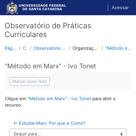
Ir para o conteúdo principal
Acessar
Observatório de Práticas
Curriculares
Página inicial
Cursos
Observatório de Práticas Curriculares
Organização Escolar e Didática
"Método em Marx" - Ivo Tonet
"Método em Marx" - Ivo Tonet
Condições de conclusão
Marcar como feito
Clique em
"Método em Marx" - Ivo Tonet
para abrir o
recurso.
← Estudar Marx: Por que e Como?