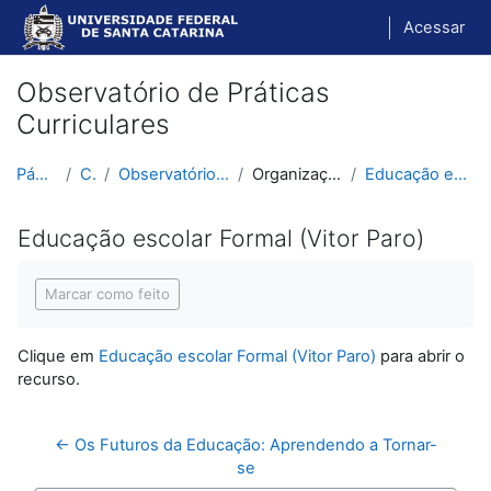
Ir para o conteúdo principal
Acessar
Observatório de Práticas
Curriculares
Página inicial
Cursos
Observatório de Práticas Curriculares
Organização Escolar e Didática
Educação escolar Formal (Vitor Paro)
Educação escolar Formal (Vitor Paro)
Condições de conclusão
Marcar como feito
Clique em
Educação escolar Formal (Vitor Paro)
para abrir o
recurso.
← Os Futuros da Educação: Aprendendo a Tornar-
se