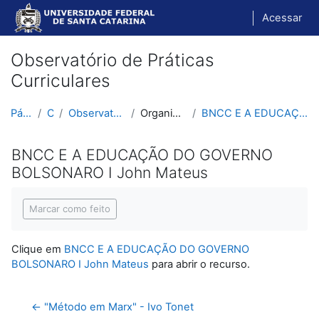
Ir para o conteúdo principal
Acessar
Observatório de Práticas
Curriculares
Página inicial
Cursos
Observatório de Práticas Curriculares
Organização Escolar e Didática
BNCC E A EDUCAÇÃO DO GOVERNO BOLSONARO I John Mateus
BNCC E A EDUCAÇÃO DO GOVERNO
BOLSONARO I John Mateus
Condições de conclusão
Marcar como feito
Clique em
BNCC E A EDUCAÇÃO DO GOVERNO
BOLSONARO I John Mateus
para abrir o recurso.
← "Método em Marx" - Ivo Tonet