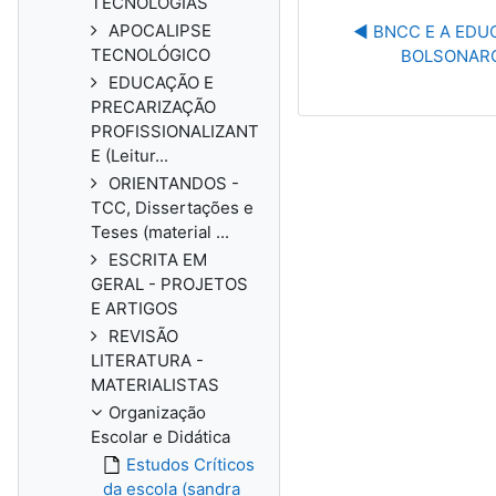
TECNOLOGIAS
APOCALIPSE
◀︎ BNCC E A ED
TECNOLÓGICO
BOLSONARO 
EDUCAÇÃO E
PRECARIZAÇÃO
PROFISSIONALIZANT
E (Leitur...
ORIENTANDOS -
TCC, Dissertações e
Teses (material ...
ESCRITA EM
GERAL - PROJETOS
E ARTIGOS
REVISÃO
LITERATURA -
MATERIALISTAS
Organização
Escolar e Didática
Estudos Críticos
da escola (sandra