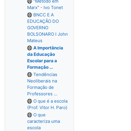
"Método em
Marx" - Ivo Tonet
BNCC E A
EDUCAÇÃO DO
GOVERNO
BOLSONARO I John
Mateus
A Importância
da Educação
Escolar para a
Formação ...
Tendências
Neoliberais na
Formação de
Professores ...
O que é a escola
(Prof. Vitor H. Paro)
O que
caracteriza uma
escola