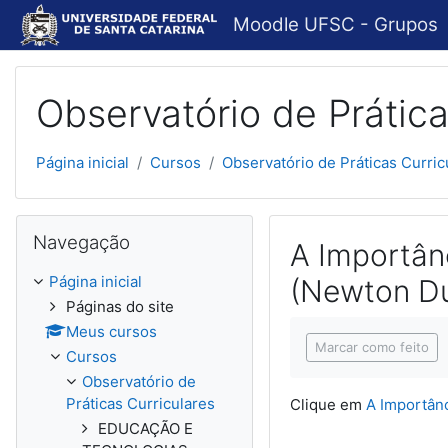
Ir para o conteúdo principal
Moodle UFSC - Grupos
Observatório de Prática
Página inicial
Cursos
Observatório de Práticas Curric
Pular Navegação
Navegação
A Importân
Página inicial
(Newton Du
Páginas do site
Condições de concl
Meus cursos
Marcar como feito
Cursos
Observatório de
Práticas Curriculares
Clique em
A Importân
EDUCAÇÃO E