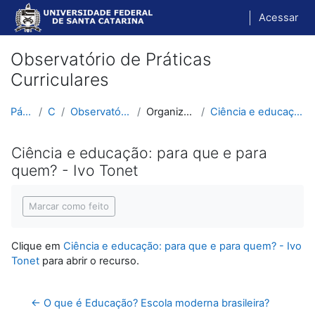
Ir para o conteúdo principal
Acessar
Observatório de Práticas
Curriculares
Página inicial
Cursos
Observatório de Práticas Curriculares
Organização Escolar e Didática
Ciência e educação: para que e para quem? - Ivo Tonet
Ciência e educação: para que e para
quem? - Ivo Tonet
Condições de conclusão
Marcar como feito
Clique em
Ciência e educação: para que e para quem? - Ivo
Tonet
para abrir o recurso.
← O que é Educação? Escola moderna brasileira?