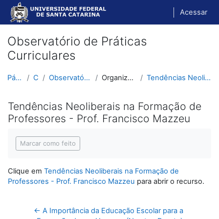
Ir para o conteúdo principal
Acessar
Observatório de Práticas
Curriculares
Página inicial
Cursos
Observatório de Práticas Curriculares
Organização Escolar e Didática
Tendências Neoliberais na Formação de Professores ...
Tendências Neoliberais na Formação de
Professores - Prof. Francisco Mazzeu
Condições de conclusão
Marcar como feito
Clique em
Tendências Neoliberais na Formação de
Professores - Prof. Francisco Mazzeu
para abrir o recurso.
← A Importância da Educação Escolar para a 