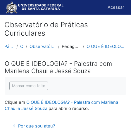
Ir para o conteúdo principal
Acessar
Observatório de Práticas
Curriculares
Página inicial
Cursos
Observatório de Práticas Curriculares
Pedagogia Histórico-Crítica
O QUE É IDEOLOGIA? - Palestra com Marilena Chaui e...
O QUE É IDEOLOGIA? - Palestra com
Marilena Chaui e Jessé Souza
Condições de conclusão
Marcar como feito
Clique em
O QUE É IDEOLOGIA? - Palestra com Marilena
Chaui e Jessé Souza
para abrir o recurso.
← Por que sou ateu?