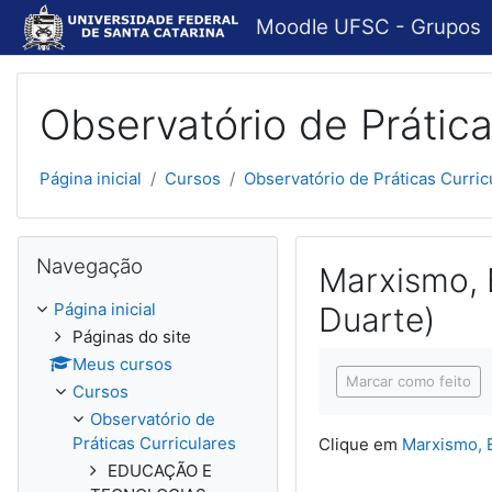
Ir para o conteúdo principal
Moodle UFSC - Grupos
Observatório de Prática
Página inicial
Cursos
Observatório de Práticas Curric
Pular Navegação
Navegação
Marxismo, 
Página inicial
Duarte)
Páginas do site
Condições de concl
Meus cursos
Marcar como feito
Cursos
Observatório de
Práticas Curriculares
Clique em
Marxismo, 
EDUCAÇÃO E