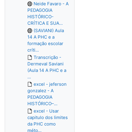
Neide Favaro - A
PEDAGOGIA
HISTÓRICO-
CRÍTICA E SUA...
(SAVIANI) Aula
14 A PHC e a
formação escolar
críti...
Transcrição -
Dermeval Saviani
(Aula 14 A PHC e a
...
excel - jeferson
gonzalez - A
PEDAGOGIA
HISTÓRICO–...
excel - Usar
capitulo dos limites
da PHC como
méto...