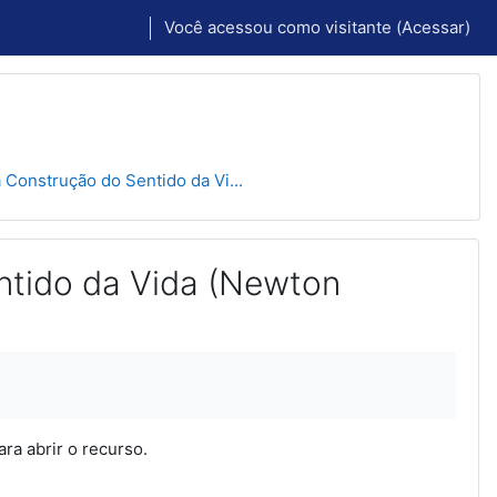
Você acessou como visitante (
Acessar
)
Construção do Sentido da Vi...
ntido da Vida (Newton
ra abrir o recurso.