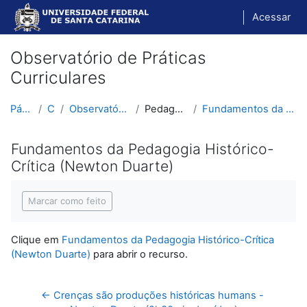
Ir para o conteúdo principal
Acessar
Observatório de Práticas
Curriculares
Página inicial
Cursos
Observatório de Práticas Curriculares
Pedagogia Histórico-Crítica
Fundamentos da Pedagogia Histórico-Crítica (Newton...
Fundamentos da Pedagogia Histórico-
Crítica (Newton Duarte)
Condições de conclusão
Marcar como feito
Clique em
Fundamentos da Pedagogia Histórico-Crítica
(Newton Duarte)
para abrir o recurso.
← Crenças são produções históricas humans - 