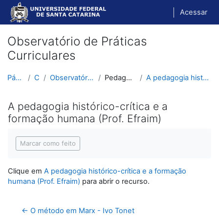
Ir para o conteúdo principal
Acessar
Observatório de Práticas
Curriculares
Página inicial
Cursos
Observatório de Práticas Curriculares
Pedagogia Histórico-Crítica
A pedagogia histórico-crítica e a formação humana ...
A pedagogia histórico-crítica e a
formação humana (Prof. Efraim)
Condições de conclusão
Marcar como feito
Clique em
A pedagogia histórico-crítica e a formação
humana (Prof. Efraim)
para abrir o recurso.
← O método em Marx - Ivo Tonet