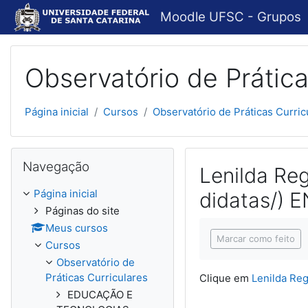
Ir para o conteúdo principal
Moodle UFSC - Grupos
Observatório de Prática
Página inicial
Cursos
Observatório de Práticas Curric
Pular Navegação
Navegação
Lenilda Reg
Página inicial
didatas/) 
Páginas do site
Condições de concl
Meus cursos
Marcar como feito
Cursos
Observatório de
Práticas Curriculares
Clique em
Lenilda Reg
EDUCAÇÃO E