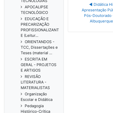
TECNOLOGIAS
◀︎ Didática His
APOCALIPSE
Apresentação Púb
TECNOLÓGICO
Pós-Doutorado -
EDUCAÇÃO E
Albuquerque 
PRECARIZAÇÃO
PROFISSIONALIZANT
E (Leitur...
ORIENTANDOS -
TCC, Dissertações e
Teses (material ...
ESCRITA EM
GERAL - PROJETOS
E ARTIGOS
REVISÃO
LITERATURA -
MATERIALISTAS
Organização
Escolar e Didática
Pedagogia
Histórico-Crítica