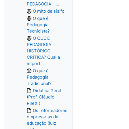
PEDAGOGIA H...
O mito de sísifo
O que é
Pedagogia
Tecnicista?
O QUE É
PEDAGOGIA
HISTÓRICO
CRÍTICA? Qual a
import...
O que é
Pedagogia
Tradicional?
Didática Geral
(Prof. Cláudio
Piletti)
Os reformadores
empresarias da
educação (luiz