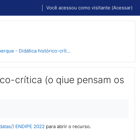
Você acessou como visitante (
Acessar
)
rque - Didática histórico-crít...
ico-crítica (o qiue pensam os
idatas/) ENDIPE 2022
para abrir o recurso.