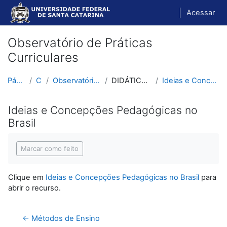
Ir para o conteúdo principal
Acessar
Observatório de Práticas
Curriculares
Página inicial
Cursos
Observatório de Práticas Curriculares
DIDÁTICA HISTÓRICO-CRÍTICA
Ideias e Concepções Pedagógicas no Brasil
Ideias e Concepções Pedagógicas no
Brasil
Condições de conclusão
Marcar como feito
Clique em
Ideias e Concepções Pedagógicas no Brasil
para
abrir o recurso.
← Métodos de Ensino