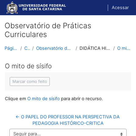
Ir para o conteúdo principal
Acessar
Observatório de Práticas
Curriculares
Página inicial
Cursos
Observatório de Práticas Curriculares
DIDÁTICA HISTÓRICO-CRÍTICA
O mito de sísifo
O mito de sísifo
Condições de conclusão
Marcar como feito
Clique em
O mito de sísifo
para abrir o recurso.
← O PAPEL DO PROFESSOR NA PERSPECTIVA DA 
PEDAGOGIA HISTÓRICO-CRITICA