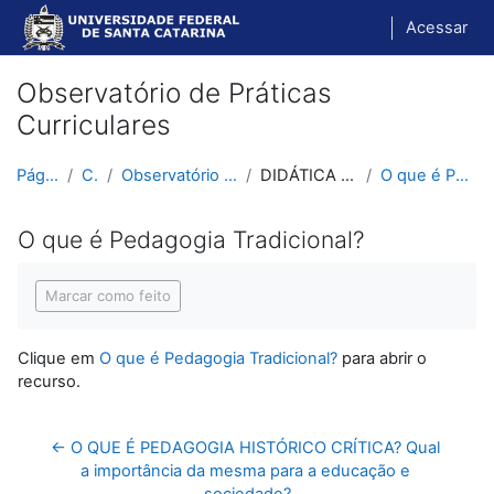
Ir para o conteúdo principal
Acessar
Observatório de Práticas
Curriculares
Página inicial
Cursos
Observatório de Práticas Curriculares
DIDÁTICA HISTÓRICO-CRÍTICA
O que é Pedagogia Tradicional?
O que é Pedagogia Tradicional?
Condições de conclusão
Marcar como feito
Clique em
O que é Pedagogia Tradicional?
para abrir o
recurso.
← O QUE É PEDAGOGIA HISTÓRICO CRÍTICA? Qual 
a importância da mesma para a educação e 
sociedade?