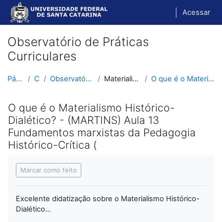
Ir para o conteúdo principal
Acessar
Observatório de Práticas
Curriculares
Página inicial
Cursos
Observatório de Práticas Curriculares
Materialismo Histórico-Dialético
O que é o Materialismo Histórico-Dialético? - (MAR...
O que é o Materialismo Histórico-
Dialético? - (MARTINS) Aula 13
Fundamentos marxistas da Pedagogia
Histórico-Crítica (
Condições de conclusão
Marcar como feito
Excelente didatização sobre o Materialismo Histórico-
Dialético...