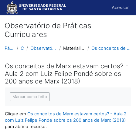
Ir para o conteúdo principal
Acessar
Observatório de Práticas
Curriculares
Página inicial
Cursos
Observatório de Práticas Curriculares
Materialismo Histórico-Dialético
Os conceitos de Marx estavam certos? - Aula 2 com ...
Os conceitos de Marx estavam certos? -
Aula 2 com Luiz Felipe Pondé sobre os
200 anos de Marx (2018)
Condições de conclusão
Marcar como feito
Clique em
Os conceitos de Marx estavam certos? - Aula 2
com Luiz Felipe Pondé sobre os 200 anos de Marx (2018)
para abrir o recurso.