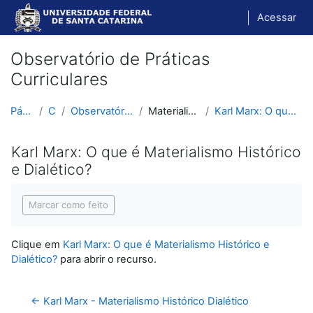
Ir para o conteúdo principal
Acessar
Observatório de Práticas
Curriculares
Página inicial
Cursos
Observatório de Práticas Curriculares
Materialismo Histórico-Dialético
Karl Marx: O que é Materialismo Histórico e Dialét...
Karl Marx: O que é Materialismo Histórico
e Dialético?
Condições de conclusão
Marcar como feito
Clique em
Karl Marx: O que é Materialismo Histórico e
Dialético?
para abrir o recurso.
← Karl Marx - Materialismo Histórico Dialético