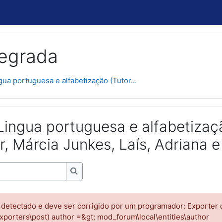
tegrada
ua portuguesa e alfabetização (Tutor...
Lingua portuguesa e alfabetizaç
r, Márcia Junkes, Laís, Adriana e
Buscar no fórum
 detectado e deve ser corrigido por um programador: Exporter cl
porters\post) author =&gt; mod_forum\local\entities\author