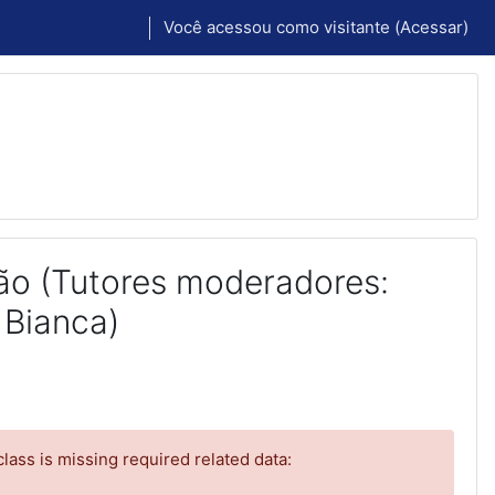
Você acessou como visitante (
Acessar
)
ão (Tutores moderadores:
 Bianca)
ass is missing required related data: