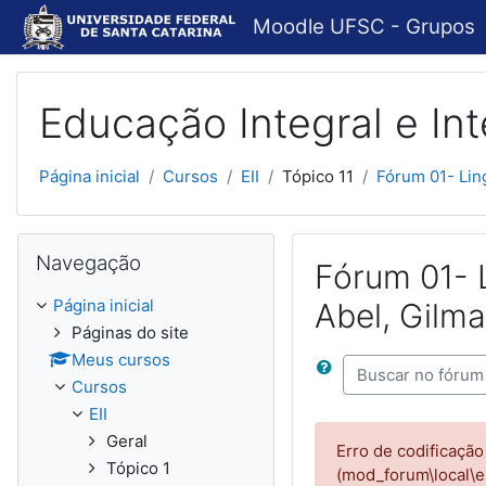
Ir para o conteúdo principal
Moodle UFSC - Grupos
Educação Integral e In
Página inicial
Cursos
EII
Tópico 11
Fórum 01- Ling
Pular Navegação
Navegação
Fórum 01- 
Página inicial
Abel, Gilma
Páginas do site
Meus cursos
Buscar no fórum
Cursos
EII
Geral
Erro de codificação
Tópico 1
(mod_forum\local\ex