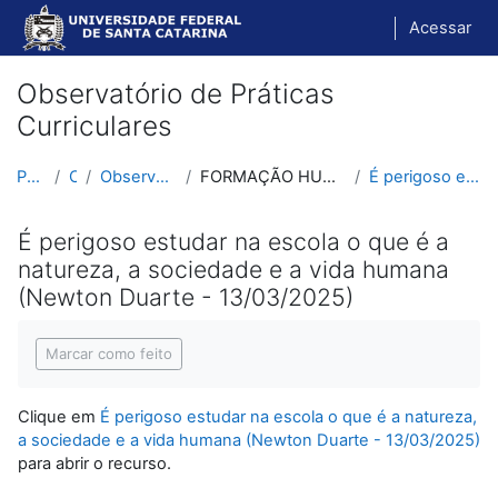
Ir para o conteúdo principal
Acessar
Observatório de Práticas
Curriculares
Página inicial
Cursos
Observatório de Práticas Curriculares
FORMAÇÃO HUMANA INTEGRAL E OMINILATERAL - fundamentos
É perigoso estudar na escola o que é a natureza, a...
É perigoso estudar na escola o que é a
natureza, a sociedade e a vida humana
(Newton Duarte - 13/03/2025)
Condições de conclusão
Marcar como feito
Clique em
É perigoso estudar na escola o que é a natureza,
a sociedade e a vida humana (Newton Duarte - 13/03/2025)
para abrir o recurso.