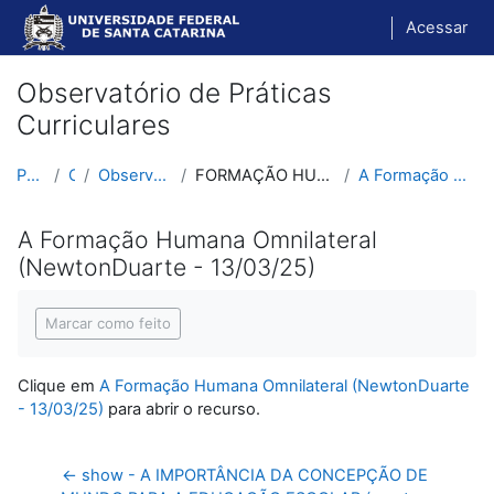
Ir para o conteúdo principal
Acessar
Observatório de Práticas
Curriculares
Página inicial
Cursos
Observatório de Práticas Curriculares
FORMAÇÃO HUMANA INTEGRAL E OMINILATERAL - fundamentos
A Formação Humana Omnilateral (NewtonDuarte - 13/0...
A Formação Humana Omnilateral
(NewtonDuarte - 13/03/25)
Condições de conclusão
Marcar como feito
Clique em
A Formação Humana Omnilateral (NewtonDuarte
- 13/03/25)
para abrir o recurso.
← show - A IMPORTÂNCIA DA CONCEPÇÃO DE 