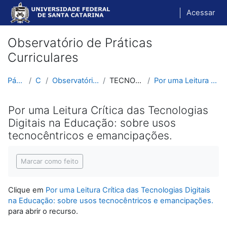
Ir para o conteúdo principal
Acessar
Observatório de Práticas
Curriculares
Página inicial
Cursos
Observatório de Práticas Curriculares
TECNOLOGIAS (tdic) E PHC
Por uma Leitura Crítica das Tecnologias Digitais n...
Por uma Leitura Crítica das Tecnologias
Digitais na Educação: sobre usos
tecnocêntricos e emancipações.
Condições de conclusão
Marcar como feito
Clique em
Por uma Leitura Crítica das Tecnologias Digitais
na Educação: sobre usos tecnocêntricos e emancipações.
para abrir o recurso.