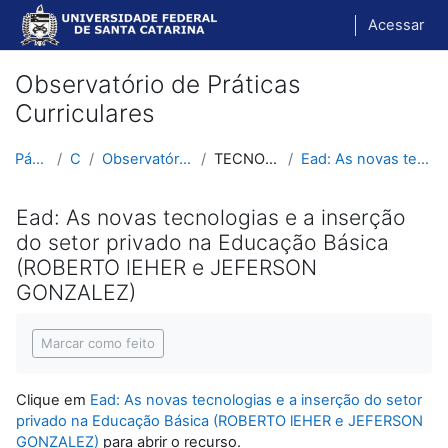
Ir para o conteúdo principal
Acessar
Observatório de Práticas
Curriculares
Página inicial
Cursos
Observatório de Práticas Curriculares
TECNOLOGIAS (tdic) E PHC
Ead: As novas tecnologias e a inserção do setor pr...
Ead: As novas tecnologias e a inserção
do setor privado na Educação Básica
(ROBERTO lEHER e JEFERSON
GONZALEZ)
Condições de conclusão
Marcar como feito
Clique em
Ead: As novas tecnologias e a inserção do setor
privado na Educação Básica (ROBERTO lEHER e JEFERSON
GONZALEZ)
para abrir o recurso.