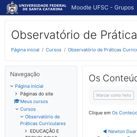
Ir para o conteúdo principal
Moodle UFSC - Grupos
Observatório de Prática
Página inicial
Cursos
Observatório de Práticas Curric
Pular Navegação
Navegação
Os Conteúd
Página inicial
Condições de concl
Páginas do site
Marcar como feito
Meus cursos
Cursos
Clique em
Os Conteúd
Observatório de
Práticas Curriculares
EDUCAÇÃO E
◀︎ Newton Duar