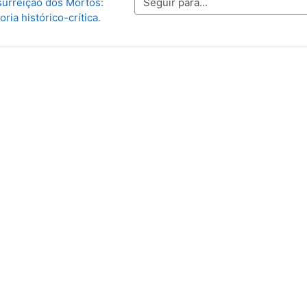
Seguir para...
urreição dos Mortos: 
oria histórico-crítica.