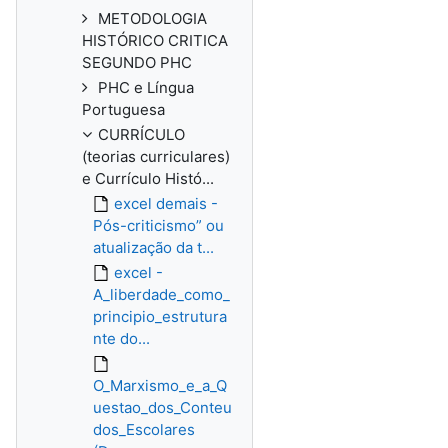
METODOLOGIA
HISTÓRICO CRITICA
SEGUNDO PHC
PHC e Língua
Portuguesa
CURRÍCULO
(teorias curriculares)
e Currículo Histó...
excel demais -
Pós-criticismo” ou
atualização da t...
excel -
A_liberdade_como_
principio_estrutura
nte do...
O_Marxismo_e_a_Q
uestao_dos_Conteu
dos_Escolares