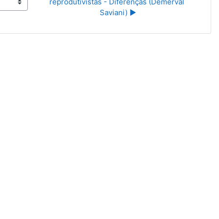
reprodutivistas - Diferenças (Demerval 
Saviani) ▶︎