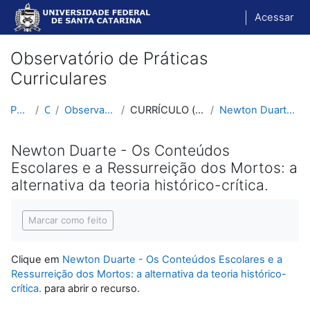
Ir para o conteúdo principal
Acessar
Observatório de Práticas
Curriculares
Página inicial
Cursos
Observatório de Práticas Curriculares
CURRÍCULO (teorias curriculares) e Currículo Histó...
Newton Duarte - Os Conteúdos Escolares e a Ressurr...
Newton Duarte - Os Conteúdos
Escolares e a Ressurreição dos Mortos: a
alternativa da teoria histórico-crítica.
Condições de conclusão
Marcar como feito
Clique em
Newton Duarte - Os Conteúdos Escolares e a
Ressurreição dos Mortos: a alternativa da teoria histórico-
crítica.
para abrir o recurso.