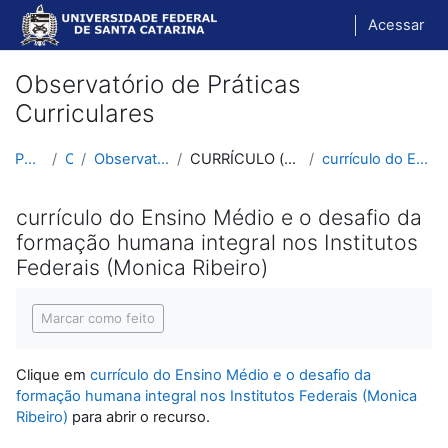
Ir para o conteúdo principal
Acessar
Observatório de Práticas
Curriculares
Página inicial
Cursos
Observatório de Práticas Curriculares
CURRÍCULO (teorias curriculares) e Currículo Histó...
currículo do Ensino Médio e o desafio da formação...
currículo do Ensino Médio e o desafio da
formação humana integral nos Institutos
Federais (Monica Ribeiro)
Condições de conclusão
Marcar como feito
Clique em
currículo do Ensino Médio e o desafio da
formação humana integral nos Institutos Federais (Monica
Ribeiro)
para abrir o recurso.