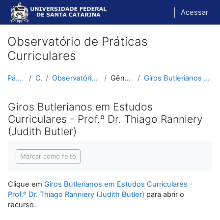
Ir para o conteúdo principal
Acessar
Observatório de Práticas
Curriculares
Página inicial
Cursos
Observatório de Práticas Curriculares
Gênero e Currículo
Giros Butlerianos em Estudos Curriculares - Prof.º...
Giros Butlerianos em Estudos
Curriculares - Prof.º Dr. Thiago Ranniery
(Judith Butler)
Condições de conclusão
Marcar como feito
Clique em
Giros Butlerianos em Estudos Curriculares -
Prof.º Dr. Thiago Ranniery (Judith Butler)
para abrir o
recurso.