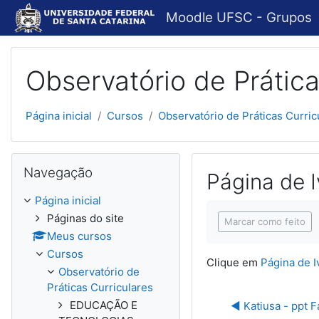
Ir para o conteúdo principal
Moodle UFSC - Grupos
Observatório de Prática
Página inicial
Cursos
Observatório de Práticas Curric
Pular Navegação
Navegação
Página de 
Página inicial
Condições de concl
Páginas do site
Marcar como feito
Meus cursos
Cursos
Clique em
Página de I
Observatório de
Práticas Curriculares
EDUCAÇÃO E
◀︎ Katiusa - ppt F