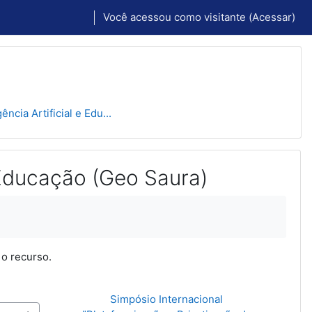
Você acessou como visitante (
Acessar
)
gência Artificial e Edu...
 e Educação (Geo Saura)
 o recurso.
Simpósio Internacional 