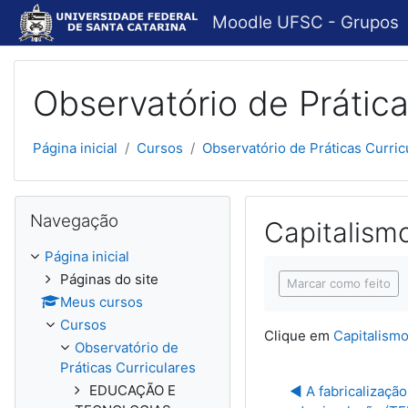
Ir para o conteúdo principal
Moodle UFSC - Grupos
Observatório de Prática
Página inicial
Cursos
Observatório de Práticas Curric
Pular Navegação
Navegação
Capitalismo
Página inicial
Condições de concl
Páginas do site
Marcar como feito
Meus cursos
Cursos
Clique em
Capitalismo 
Observatório de
Práticas Curriculares
EDUCAÇÃO E
◀︎ A fabricalização