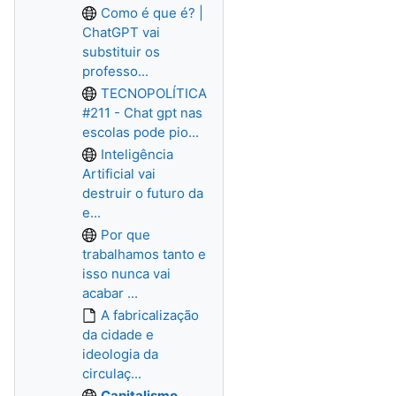
Como é que é? |
ChatGPT vai
substituir os
professo...
TECNOPOLÍTICA
#211 - Chat gpt nas
escolas pode pio...
Inteligência
Artificial vai
destruir o futuro da
e...
Por que
trabalhamos tanto e
isso nunca vai
acabar ...
A fabricalização
da cidade e
ideologia da
circulaç...
Capitalismo